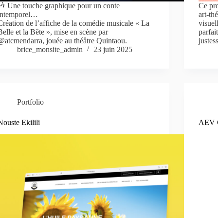
🎶 Une touche graphique pour un conte
Ce pro
intemporel…
art-th
Création de l’affiche de la comédie musicale « La
visuel
Belle et la Bête », mise en scène par
parfai
@atcmendarra, jouée au théâtre Quintaou.
justes
brice_monsite_admin
23 juin 2025
Portfolio
Nouste Ekilili
AEV G