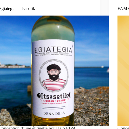
Egiategia – Itsasotik
FAM
Conception d’une étiquette pour la NEIPA
Concep