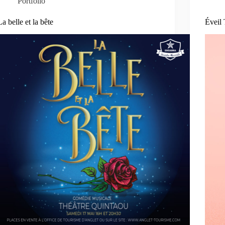
Portfolio
La belle et la bête
Éveil